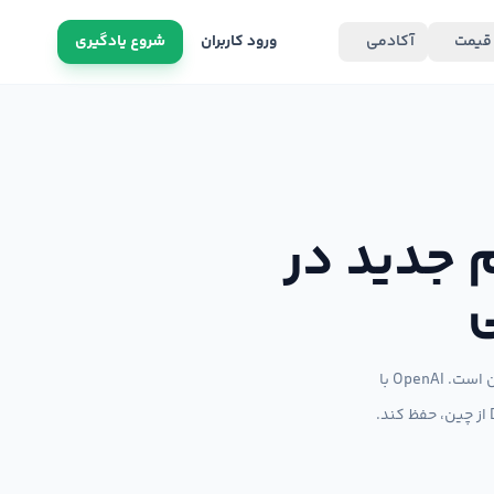
قیمت
آکادمی
ورود کاربران
شروع یادگیری
OpenAI o3-mini: گام جدید در
در دنیای هوش مصنوعی، رقابت برای ارائه‌ی مدل‌های سریع‌تر، دقیق‌تر و کارآمدتر همواره در جریان است. OpenAI با
معرفی مدل o3-mini قصد دارد تا جایگاه خود را در برابر رقبای قدرتمند، به‌ویژه مدل DeepSeek R1 از چین، حفظ کند.