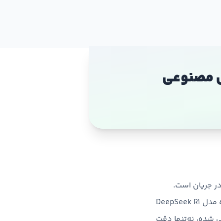
ید در هوش مصنوعی
در جریان است.
OpenAI با معرفی مدل o3-mini قصد دارد تا جایگاه خود را در برابر رقبای قدرتمند، به‌ویژه مدل DeepSeek R1
ی شده، نه‌تنها دقت