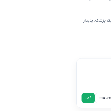
بار در یک پزشک. پدیدار
کپی