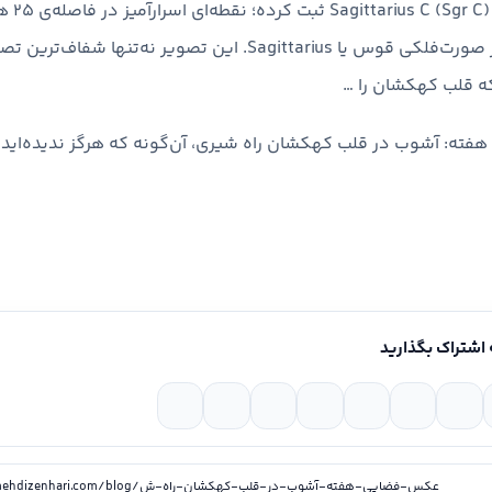
منطقه‌ی «کم
منظومه‌ی شمسی، در صورت‌فلکی قوس یا Sagittarius. این تصویر نه‌تن
 قلب کهکشان را …
ه: آشوب در قلب کهکشان راه شیری، آن‌گونه که هرگز ندیده‌اید ا
 اشتراک بگذارید