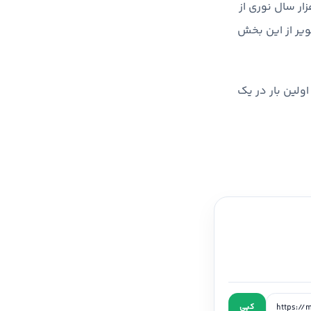
ان C» یا Sagittarius C (Sgr C) ثبت کرده؛ نقطه‌ای اسرارآمیز در فاصله‌ی ۲۵ هزار سال نوری از
ها شفاف‌ترین تصویر از این بخش
ولین بار در یک
کپی