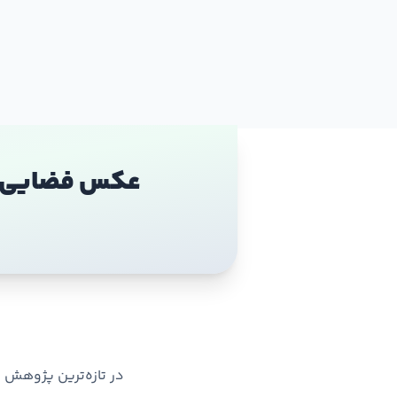
عکس فضایی هف