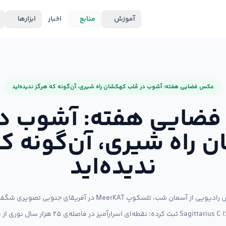
آموزش
منابع
اخبار
ابزارها
عکس فضایی هفته: آشوب در قلب کهکشان راه شیری، آن‌گونه که هرگز ندیده‌اید
ضایی هفته: آشوب در
 راه شیری، آن‌گونه که
ندیده‌اید
در تازه‌ترین پژوهش رادیویی از آسمان شب، تلسکوپ MeerKAT در آفریقا
«کمان C» یا Sagittarius C (Sgr C) ثبت کرده؛ نقطه‌ای ا